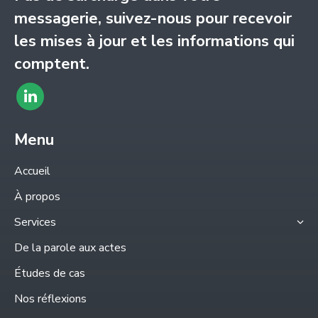
messagerie, suivez-nous pour recevoir
les mises à jour et les informations qui
comptent.
Trouvez
LinkedIn
nous sur
page
Menu
:
opens
Accueil
in
À propos
new
Services
window
De la parole aux actes
Études de cas
Nos réflexions