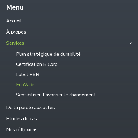
page
Menu
:
opens
Accueil
in
À propos
new
Services
window
Plan stratégique de durabilité
Certification B Corp
Label ESR
EcoVadis
Sensibiliser. Favoriser le changement.
De la parole aux actes
Études de cas
Nos réflexions